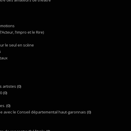
ntre des amateurs de théâtre
 émotions
Acteur, l’impro et le Rire)
ur le seul en scène
6
itaux
 artistes
(0)
20
(0)
es.
(0)
ue avec le Conseil départemental haut-garonnais
(0)