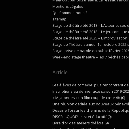
Meet Up : parlons théâtre. Le réseau renco
Mentions Légales
Qui Sommes-nous ?
sitemap
Stage de théâtre été 2018 – L’Acteur et ses
Stage de théâtre été 2018 – Le jeu comique (l’
Stage de théâtre été 2025 – L’improvisation
Stage de Théâtre samedi 1er octobre 2022 s
Stage- prise de parole en public février 202
Week-end stage théâtre – les 7 péchés cap
Article
Les élèves de comedie_plus rencontrent des
Inscriptions au dernier acte saison 2019-20
« Mignonnes » un film coup de cœur 😍
(0)
Une réunion dédiée aux nouveaux bénévol
Dessine Toi sur les chemins de la Républiq
DISCRI…QUOI? le livret éducatif
(0)
Livre d’or des ateliers théâtre
(9)