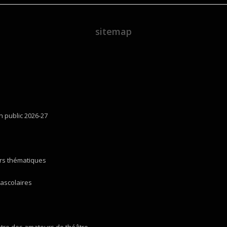
sitemap
n public 2026-27
iers thématiques
rascolaires